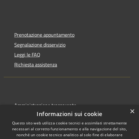
Prenotazione appuntamento
Segnalazione disservizio
Leggi le FAQ
Richiesta assistenza
Amministrazione trasparente
×
Informazioni sui cookie
Informativa privacy
Questo sito web utilizza cookie tecnici e assimilati strettamente
Note legali
necessari al corretto funzionamento e alla navigazione del sito,
Dichiarazione di accessibilità
nonché un cookie tecnico analitico al solo fine di elaborare